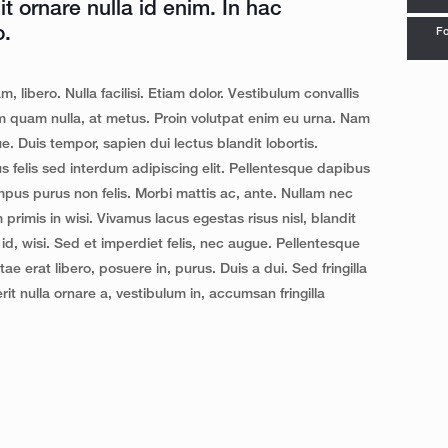
t ornare nulla id enim. In hac
o.
Fo
, libero. Nulla facilisi. Etiam dolor. Vestibulum convallis
 quam nulla, at metus. Proin volutpat enim eu urna. Nam
e. Duis tempor, sapien dui lectus blandit lobortis.
 felis sed interdum adipiscing elit. Pellentesque dapibus
mpus purus non felis. Morbi mattis ac, ante. Nullam nec
primis in wisi. Vivamus lacus egestas risus nisl, blandit
id, wisi. Sed et imperdiet felis, nec augue. Pellentesque
tae erat libero, posuere in, purus. Duis a dui. Sed fringilla
rit nulla ornare a, vestibulum in, accumsan fringilla