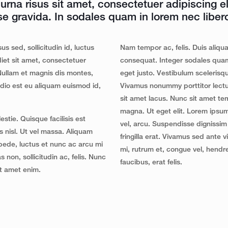
urna risus sit amet, consectetuer adipiscing eli
e gravida. In sodales quam in lorem nec liber
s sed, sollicitudin id, luctus
Nam tempor ac, felis. Duis aliquam
diet sit amet, consectetuer
consequat. Integer sodales quam
 Nullam et magnis dis montes,
eget justo. Vestibulum scelerisqu
odio est eu aliquam euismod id,
Vivamus nonummy porttitor lectus
sit amet lacus. Nunc sit amet te
magna. Ut eget elit. Lorem ipsum 
estie. Quisque facilisis est
vel, arcu. Suspendisse dignissim 
 nisl. Ut vel massa. Aliquam
fringilla erat. Vivamus sed ante vi
 pede, luctus et nunc ac arcu mi
mi, rutrum et, congue vel, hendre
 non, sollicitudin ac, felis. Nunc
faucibus, erat felis.
sit amet enim.