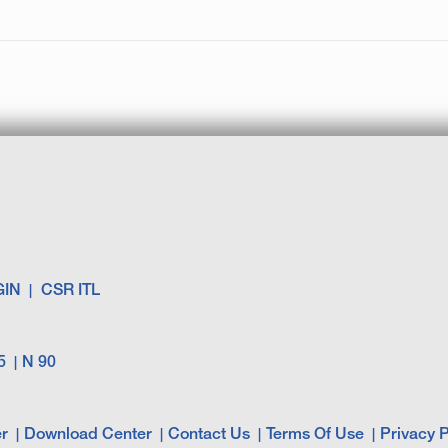
GIN
CSR ITL
5
N 90
r
Download Center
Contact Us
Terms Of Use
Privacy P