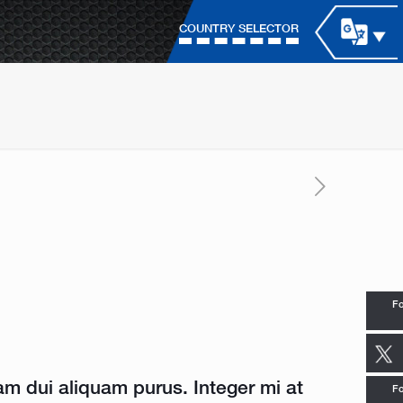
COUNTRY SELECTOR
Fo
am dui aliquam purus. Integer mi at
Fo