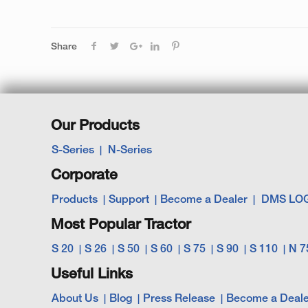
Share
Our Products
S-Series
N-Series
Corporate
Products
Support
Become a Dealer
DMS LO
Most Popular Tractor
S 20
S 26
S 50
S 60
S 75
S 90
S 110
N 7
Useful Links
About Us
Blog
Press Release
Become a Deale