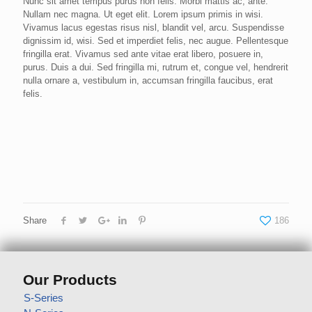
Nunc sit amet tempus purus non felis. Morbi mattis ac, ante.
Nullam nec magna. Ut eget elit. Lorem ipsum primis in wisi.
Vivamus lacus egestas risus nisl, blandit vel, arcu. Suspendisse
dignissim id, wisi. Sed et imperdiet felis, nec augue. Pellentesque
fringilla erat. Vivamus sed ante vitae erat libero, posuere in,
purus. Duis a dui. Sed fringilla mi, rutrum et, congue vel, hendrerit
nulla ornare a, vestibulum in, accumsan fringilla faucibus, erat
felis.
Share
186
Our Products
S-Series