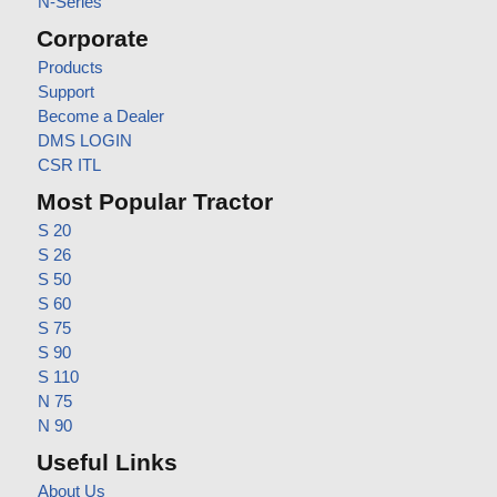
N-Series
Corporate
Products
Support
Become a Dealer
DMS LOGIN
CSR ITL
Most Popular Tractor
S 20
S 26
S 50
S 60
S 75
S 90
S 110
N 75
N 90
Useful Links
About Us