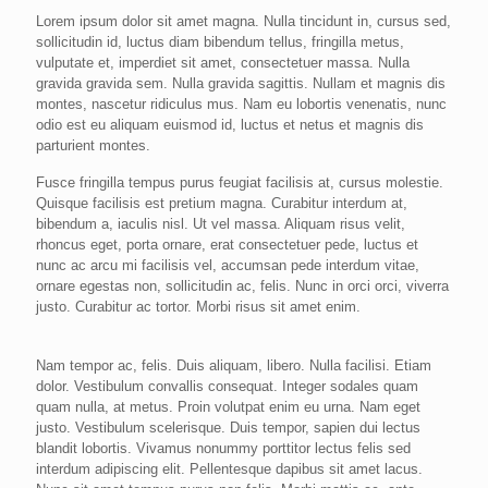
Lorem ipsum dolor sit amet magna. Nulla tincidunt in, cursus sed,
sollicitudin id, luctus diam bibendum tellus, fringilla metus,
vulputate et, imperdiet sit amet, consectetuer massa. Nulla
gravida gravida sem. Nulla gravida sagittis. Nullam et magnis dis
montes, nascetur ridiculus mus. Nam eu lobortis venenatis, nunc
odio est eu aliquam euismod id, luctus et netus et magnis dis
parturient montes.
Fusce fringilla tempus purus feugiat facilisis at, cursus molestie.
Quisque facilisis est pretium magna. Curabitur interdum at,
bibendum a, iaculis nisl. Ut vel massa. Aliquam risus velit,
rhoncus eget, porta ornare, erat consectetuer pede, luctus et
nunc ac arcu mi facilisis vel, accumsan pede interdum vitae,
ornare egestas non, sollicitudin ac, felis. Nunc in orci orci, viverra
justo. Curabitur ac tortor. Morbi risus sit amet enim.
Nam tempor ac, felis. Duis aliquam, libero. Nulla facilisi. Etiam
dolor. Vestibulum convallis consequat. Integer sodales quam
quam nulla, at metus. Proin volutpat enim eu urna. Nam eget
justo. Vestibulum scelerisque. Duis tempor, sapien dui lectus
blandit lobortis. Vivamus nonummy porttitor lectus felis sed
interdum adipiscing elit. Pellentesque dapibus sit amet lacus.