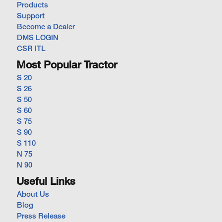
Products
Support
Become a Dealer
DMS LOGIN
CSR ITL
Most Popular Tractor
S 20
S 26
S 50
S 60
S 75
S 90
S 110
N 75
N 90
Useful Links
About Us
Blog
Press Release